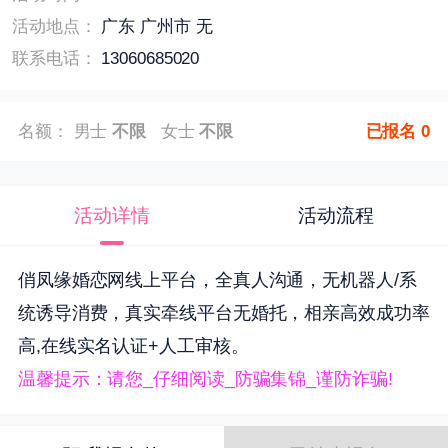
活动地点：
广东 广州市 无
联系电话：
13060685020
名额： 男士
不限
女士
不限
已报名
0
活动详情
活动流程
俏凤缘婚恋网线上平台，全真人沟通，无机器人/系
统诱导消费，真实牵线平台无婚托，相亲高效成功率
高,在线实名认证+人工审核。
温馨提示：请您_仔细阅读_
防骗集锦_谨防诈骗!