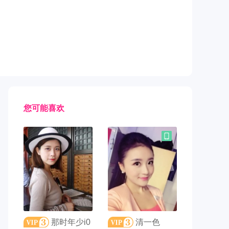
您可能喜欢
联系TA
联系TA
那时年少i0
清一色