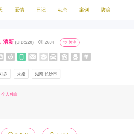
天
爱情
日记
动态
案例
防骗
清新
(UID:220)
2684
关注
31岁
未婚
湖南 长沙市
个人独白：