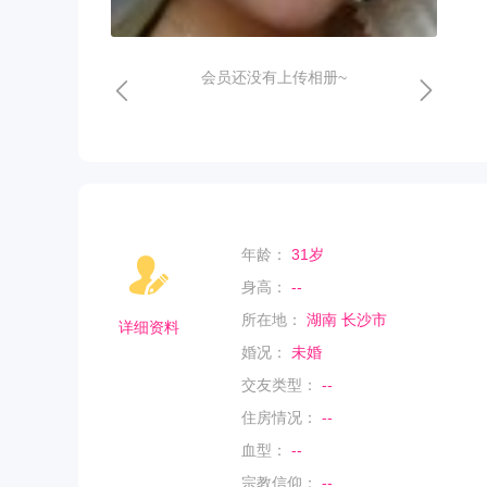
会员还没有上传相册~
年龄：
31岁
身高：
--
所在地：
湖南 长沙市
详细资料
婚况：
未婚
交友类型：
--
住房情况：
--
血型：
--
宗教信仰：
--