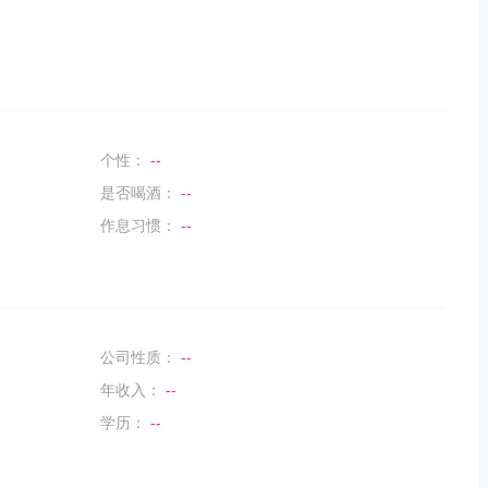
个性：
--
是否喝酒：
--
作息习惯：
--
公司性质：
--
年收入：
--
学历：
--