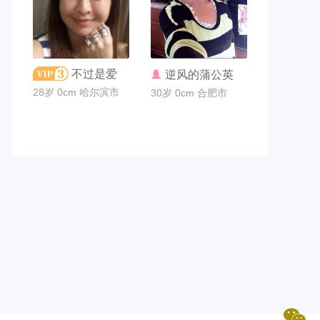
联系TA
联系TA
不过是爱
逆风的蒲公英
28岁 0cm 哈尔滨市
30岁 0cm 合肥市