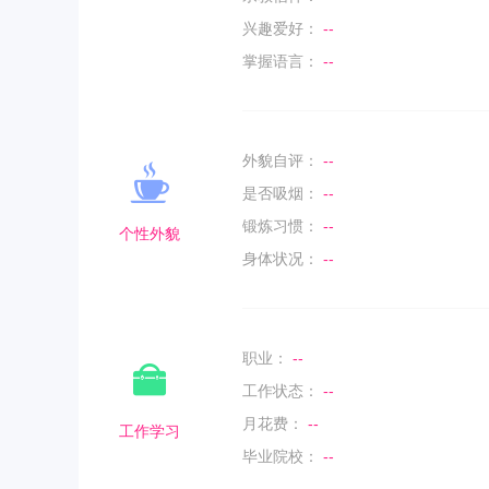
兴趣爱好：
--
掌握语言：
--
外貌自评：
--
是否吸烟：
--
锻炼习惯：
--
个性外貌
身体状况：
--
职业：
--
工作状态：
--
月花费：
--
工作学习
毕业院校：
--