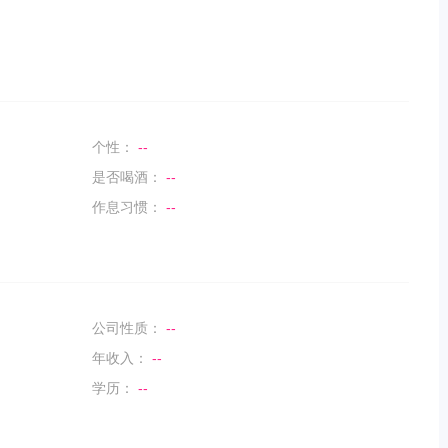
个性：
--
是否喝酒：
--
作息习惯：
--
公司性质：
--
年收入：
--
学历：
--