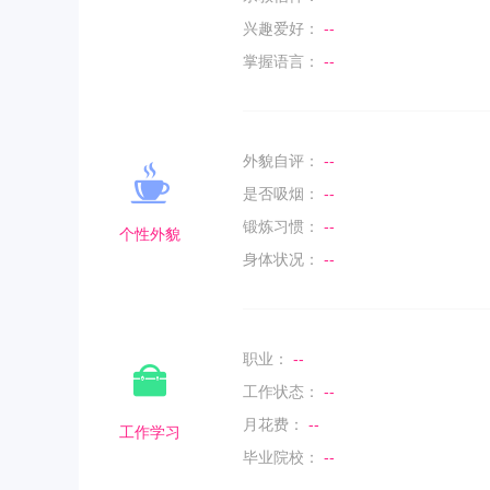
兴趣爱好：
--
掌握语言：
--
外貌自评：
--
是否吸烟：
--
锻炼习惯：
--
个性外貌
身体状况：
--
职业：
--
工作状态：
--
月花费：
--
工作学习
毕业院校：
--