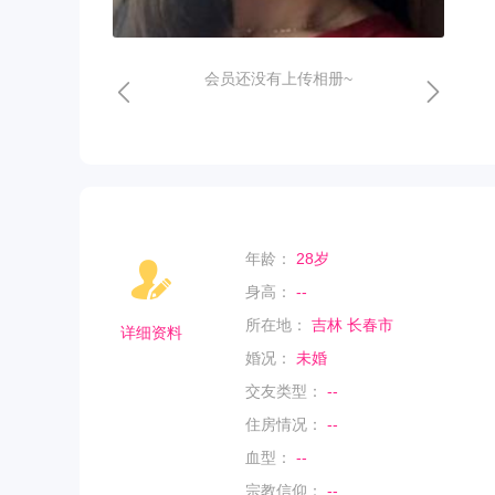
会员还没有上传相册~
年龄：
28岁
身高：
--
所在地：
吉林 长春市
详细资料
婚况：
未婚
交友类型：
--
住房情况：
--
血型：
--
宗教信仰：
--