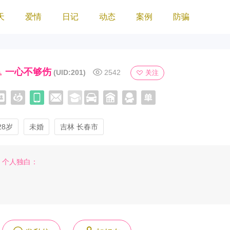
天
爱情
日记
动态
案例
防骗
一心不够伤
(UID:201)
2542
关注
28岁
未婚
吉林 长春市
个人独白：