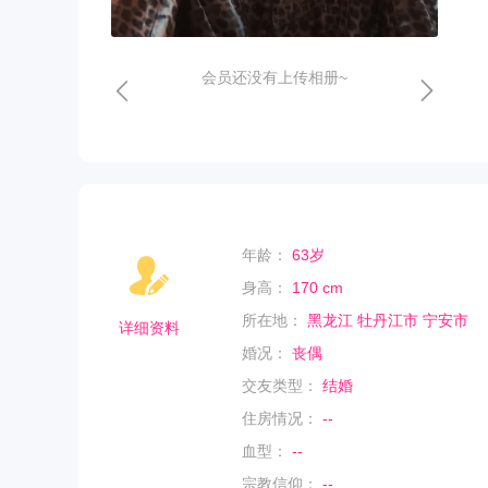
会员还没有上传相册~
年龄：
63岁
身高：
170 cm
所在地：
黑龙江 牡丹江市 宁安市
详细资料
婚况：
丧偶
交友类型：
结婚
住房情况：
--
血型：
--
宗教信仰：
--