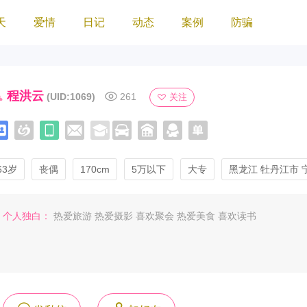
天
爱情
日记
动态
案例
防骗
程洪云
(UID:1069)
261
关注
63岁
丧偶
170cm
5万以下
大专
黑龙江 牡丹江市 
个人独白：
热爱旅游 热爱摄影 喜欢聚会 热爱美食 喜欢读书