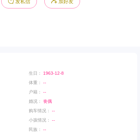
发私信
加好友
生日：
1963-12-8
体重：
--
户籍：
--
婚况：
丧偶
购车情况：
--
小孩情况：
--
民族：
--