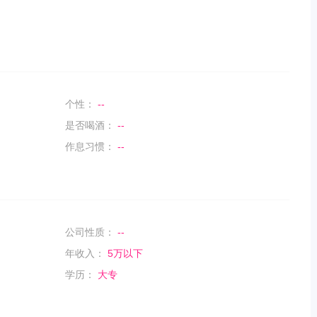
个性：
--
是否喝酒：
--
作息习惯：
--
公司性质：
--
年收入：
5万以下
学历：
大专