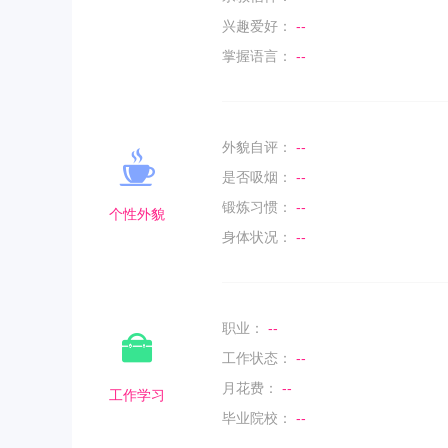
兴趣爱好：
--
掌握语言：
--
外貌自评：
--
是否吸烟：
--
锻炼习惯：
--
个性外貌
身体状况：
--
职业：
--
工作状态：
--
月花费：
--
工作学习
毕业院校：
--