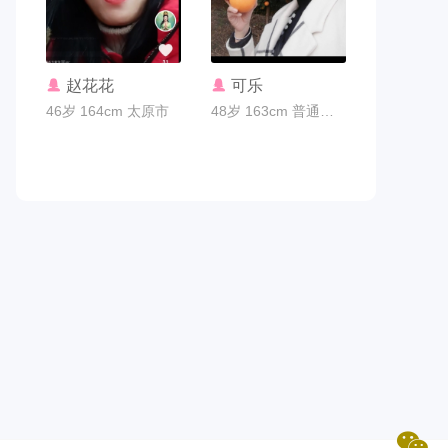
联系TA
联系TA
赵花花
可乐
46岁 164cm 太原市
48岁 163cm 普通员工 宜昌市