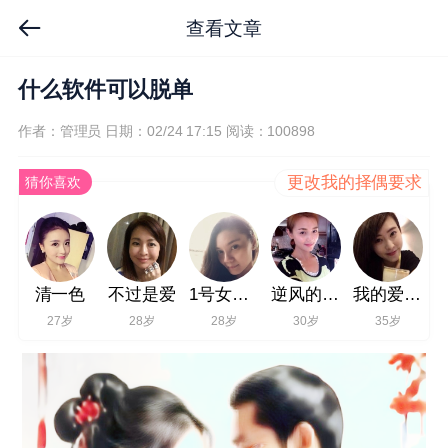
查看文章
什么软件可以脱单
作者：管理员
日期：02/24 17:15
阅读：100898
更改我的择偶要求
猜你喜欢
清一色
不过是爱
1号女嘉宾
逆风的蒲公英
我的爱等三年
27岁
28岁
28岁
30岁
35岁