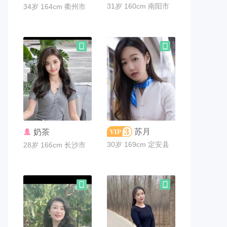
31岁 160cm 南阳市
34岁 164cm 衢州市
联系TA
联系TA
苏月
奶茶
30岁 169cm 定安县
28岁 166cm 长沙市