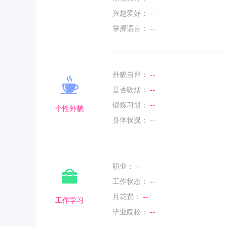
兴趣爱好：
--
掌握语言：
--
外貌自评：
--
是否吸烟：
--
锻炼习惯：
--
个性外貌
身体状况：
--
职业：
--
工作状态：
--
月花费：
--
工作学习
毕业院校：
--