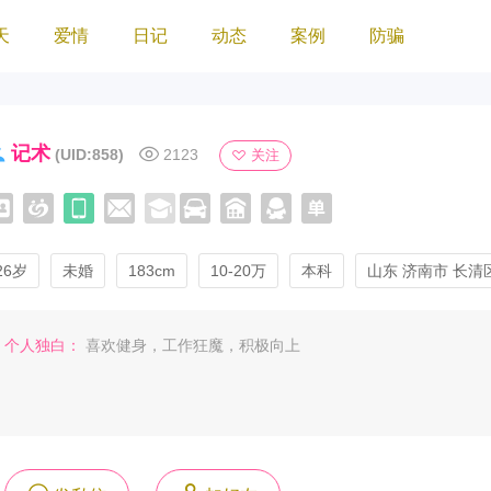
天
爱情
日记
动态
案例
防骗
记术
(UID:858)
2123
关注
26岁
未婚
183cm
10-20万
本科
山东 济南市 长清
个人独白：
喜欢健身，工作狂魔，积极向上