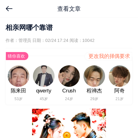
查看文章
相亲网哪个靠谱
作者：管理员
日期：02/24 17:24
阅读：10042
更改我的择偶要求
猜你喜欢
陈来田
qwerty
Crush
程禅杰
阿奇
53岁
45岁
24岁
29岁
21岁